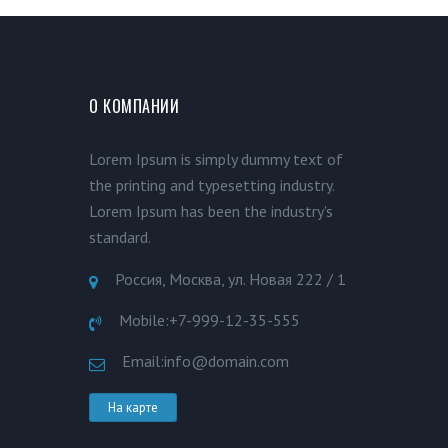
О КОМПАНИИ
Lorem Ipsum is simply dummy text of
the printing and typesetting industry.
Lorem Ipsum has been the industry's
standard.
Россия, Москва, ул. Новая 222 / 1
Mobile:
+7-999-12-35-555
Email:
info@domain.com
На карте